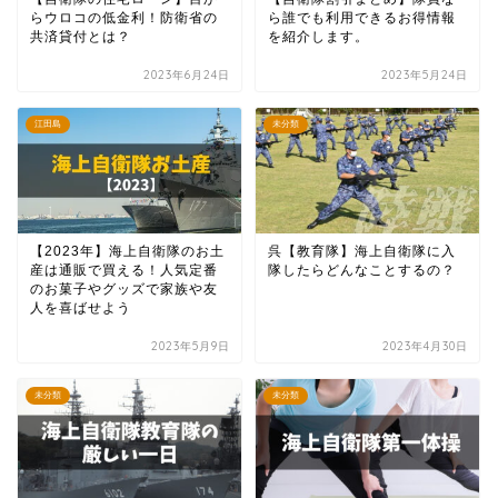
らウロコの低金利！防衛省の
ら誰でも利用できるお得情報
共済貸付とは？
を紹介します。
2023年6月24日
2023年5月24日
江田島
未分類
【2023年】海上自衛隊のお土
呉【教育隊】海上自衛隊に入
産は通販で買える！人気定番
隊したらどんなことするの？
のお菓子やグッズで家族や友
人を喜ばせよう
2023年5月9日
2023年4月30日
未分類
未分類