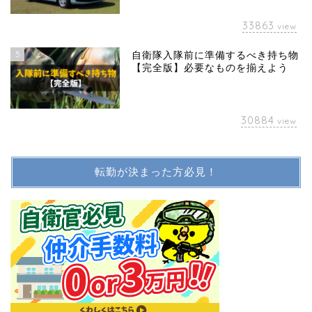
33863
view
5
自衛隊入隊前に準備するべき持ち物
【完全版】必要なものを揃えよう
30884
view
転勤が決まった方必見！