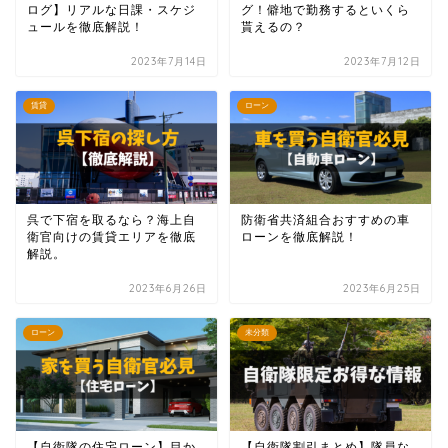
ログ】リアルな日課・スケジ
グ！僻地で勤務するといくら
ュールを徹底解説！
貰えるの？
2023年7月14日
2023年7月12日
賃貸
ローン
呉で下宿を取るなら？海上自
防衛省共済組合おすすめの車
衛官向けの賃貸エリアを徹底
ローンを徹底解説！
解説。
2023年6月26日
2023年6月25日
ローン
未分類
【自衛隊の住宅ローン】目か
【自衛隊割引まとめ】隊員な