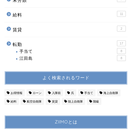
未分類
11
給料
2
賃貸
17
転勤
手当て
8
江田島
8
よく検索されるワード
お得情報
ローン
入隊前
呉
手当て
海上自衛隊
給料
航空自衛隊
賃貸
陸上自衛隊
階級
ZIIMOとは