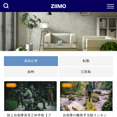
最新記事
転勤
給料
江田島
江田島
江田島
陸上自衛隊高等工科学校【ブ
自衛隊の離島手当額ランキン