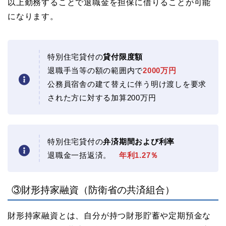
以上勤務することで退職金を担保に借りることが可能
になります。
特別住宅貸付の
貸付限度額
退職手当等の額の範囲内で
2000万円
公務員宿舎の建て替えに伴う明け渡しを要求
された方に対する加算200万円
特別住宅貸付の
弁済期間および利率
退職金一括返済。
年利1.27％
③財形持家融資（防衛省の共済組合）
財形持家融資とは、自分が持つ財形貯蓄や定期預金な