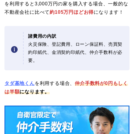
を利用すると3,000万円の家を購入する場合、一般的な
不動産会社に比べて
約105万円ほどお得
になります！
諸費用の内訳
火災保険、登記費用、ローン保証料、売買契
約印紙代、金消契約印紙代、仲介手数料が必
要。
タダ基地くん
を利用する場合、
仲介手数料が0円もしく
は半額
になります。