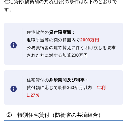
住宅貸付(防衛省の共済組合)の条件は以下のとおりで
す。
住宅貸付の
貸付限度額
：
退職手当等の額の範囲内で
2000万円
公務員宿舎の建て替えに伴う明け渡しを要求
された方に対する加算200万円
住宅貸付の
弁済期間及び利率：
貸付額に応じて最長360か月以内
年利
1.27％
② 特別住宅貸付（防衛省の共済組合）