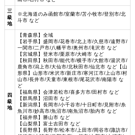
三
※北海道のみ函館市/室蘭市/苫小牧市/登別市/北
級
斗市 など
地
【青森県】全域
【岩手県】盛岡市/花巻市/北上市/久慈市/遠野市/
一関市/二戸市/八幡平市/奥州市/滝沢市 など
【宮城県】登米市/栗原市/大崎市 など
【秋田県】秋田市/能代市/横手市/大館市/湯沢市/
鹿角市/潟上市/大仙市/北秋田市/仙北市 など【山
形県】山形市/米沢市/新庄市/寒河江市/上山市/村
山市/長井市/天童市/東根市/尾花沢市/南陽市 な
ど
【福島県】会津若松市/喜多方市/田村市 など
四
【群馬県】沼田市 など
級
【新潟県】長岡市/小千谷市/十日町市/見附市/糸
地
魚川市/妙高市/魚沼市/南魚沼市/胎内市 など
【福井県】勝山市 など
【山梨県】富士吉田市 など
【長野県】長野市/松本市/上田市/岡谷市/諏訪市/