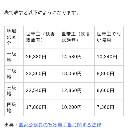
表で表すと以下のようになります。
地域
世帯主（扶養
世帯主（扶養
世帯主でな
の区
親族有）
親族無）
い職員
分
一級
26,380円
14,580円
10,340円
地
二級
23,360円
13,060円
8,800円
地
三級
22,540円
12,860円
8,600円
地
四級
17,800円
10,200円
7,360円
地
出典：
国家公務員の寒冷地手当に関する法律