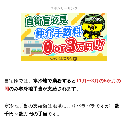
スポンサーリンク
自衛隊では、
寒冷地で勤務すると
11月〜3月の5か月の
間
のみ寒冷地手当が支給されます
。
寒冷地手当の支給額は地域によりバラバラですが、
数
千円～数万円の手当
です。