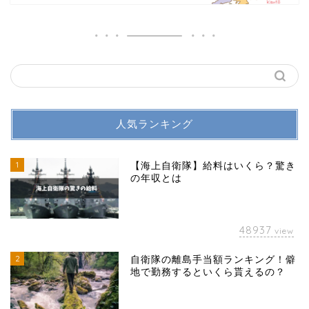
人気ランキング
1
【海上自衛隊】給料はいくら？驚き
の年収とは
48937
view
2
自衛隊の離島手当額ランキング！僻
地で勤務するといくら貰えるの？