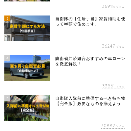
36918
view
3
自衛隊の【住居手当】家賃補助を使
って半額で住めます。
36247
view
4
防衛省共済組合おすすめの車ローン
を徹底解説！
33861
view
5
自衛隊入隊前に準備するべき持ち物
【完全版】必要なものを揃えよう
30882
view