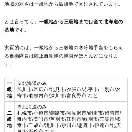
地域の寒さは一級地から四級地で区別されています。
とは言っても、
一級地から三級地までは全て北海道の
基地
です。
実質的には、一級地から三級地の寒冷地手当をもらえ
る自衛隊員は陸上自衛隊の隊員がほとんどになりま
す。
一
※北海道のみ
級
旭川市/帯広市/北見市/夕張市/赤平市/士別市/名
地
寄市/歌志内市/深川市/富良野市 など
※北海道のみ
二
札幌市/小樽市/釧路市/岩見沢市/網走市/留萌市/
級
稚内市/美唄市/芦別市/江別市/紋別市/三笠市/根
地
室市/千歳市/滝川市/砂川市/恵庭市/伊達市/北広
島市/石狩市 など