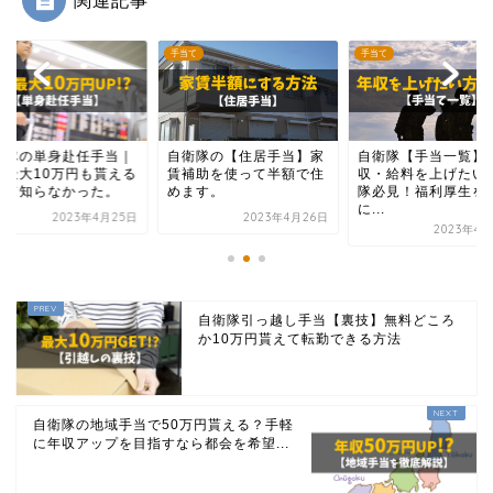
て
手当て
手当て
衛隊の単身赴任手当｜
自衛隊の【住居手当】家
自衛隊【手当一覧】
月最大10万円も貰える
賃補助を使って半額で住
収・給料を上げたい
んて知らなかった。
めます。
隊必見！福利厚生を
に...
2023年4月25日
2023年4月26日
2023年4月
自衛隊引っ越し手当【裏技】無料どころ
か10万円貰えて転勤できる方法
自衛隊の地域手当で50万円貰える？手軽
に年収アップを目指すなら都会を希望...