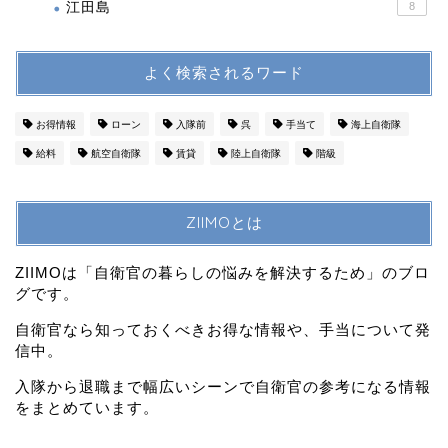
江田島
8
よく検索されるワード
お得情報
ローン
入隊前
呉
手当て
海上自衛隊
給料
航空自衛隊
賃貸
陸上自衛隊
階級
ZIIMOとは
ZIIMOは「自衛官の暮らしの悩みを解決するため」のブロ
グです。
自衛官なら知っておくべきお得な情報や、手当について発
信中。
入隊から退職まで幅広いシーンで自衛官の参考になる情報
をまとめています。